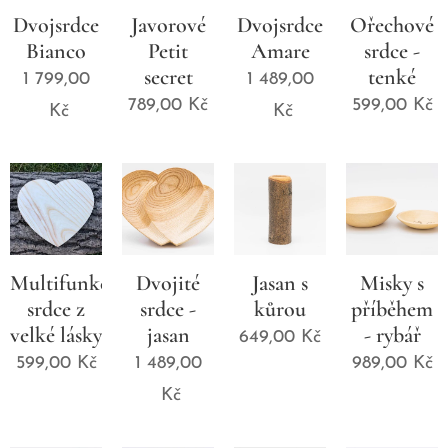
Dvojsrdce
Javorové
Dvojsrdce
Ořechové
Bianco
Petit
Amare
srdce -
secret
tenké
1 799,00
1 489,00
789,00
Kč
599,00
Kč
Kč
Kč
Multifunkční
Dvojité
Jasan s
Misky s
srdce z
srdce -
kůrou
příběhem
velké lásky
jasan
- rybář
649,00
Kč
599,00
Kč
1 489,00
989,00
Kč
Kč