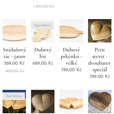
1 899,00
Kč
Vyprodáno
Snídaňový
Dubový
Dubové
Petit
tác - jasan
list
prkénko -
secret -
velké
dvoubarevn
589,00
Kč
689,00
Kč
speciál
789,00
Kč
800,00
Kč
789,00
Kč
Vyprodáno