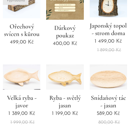
Vyprodáno
Japonský topol
Ořechový
Dárkový
- strom doma
svícen s kůrou
poukaz
1 499,00
Kč
499,00
Kč
400,00
Kč
1 899,00
Kč
Velká ryba -
Ryba - světlý
Snídaňový tác
javor
jasan
- jasan
1 389,00
Kč
1 199,00
Kč
589,00
Kč
1 999,00
Kč
800,00
Kč