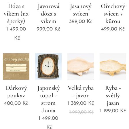
Dóza s
Javorová
Jasanový
Ořechový
víkem (na
dóza s
svícen
svícen s
šperky)
víkem
kůrou
399,00
Kč
1 499,00
999,00
Kč
499,00
Kč
Kč
Dárkový
Japonský
Velká ryba
Ryba -
poukaz
topol -
- javor
světlý
strom
jasan
400,00
Kč
1 389,00
Kč
doma
1 199,00
Kč
1 999,00
Kč
1 499,00
Kč