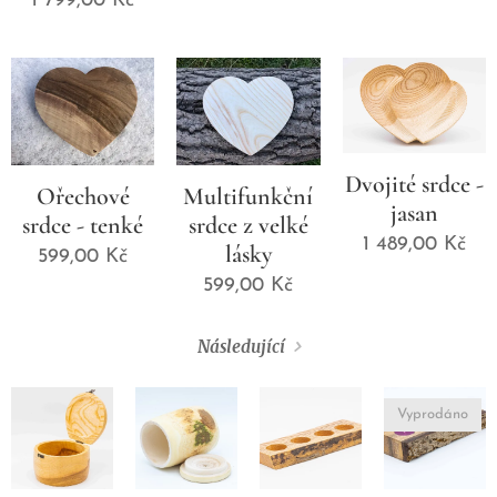
1 799,00
Kč
Dvojité srdce -
Ořechové
Multifunkční
jasan
srdce - tenké
srdce z velké
1 489,00
Kč
lásky
599,00
Kč
599,00
Kč
Následující
Vyprodáno