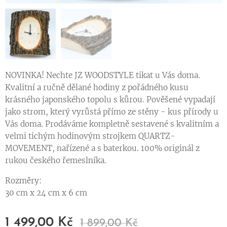
NOVINKA! Nechte JZ WOODSTYLE tikat u Vás doma.
Kvalitní a ručně dělané hodiny z pořádného kusu
krásného japonského topolu s kůrou. Pověšené vypadají
jako strom, který vyrůstá přímo ze stěny - kus přírody u
Vás doma. Prodáváme kompletně sestavené s kvalitním a
velmi tichým hodinovým strojkem QUARTZ-
MOVEMENT, nařízené a s baterkou. 100% originál z
rukou českého řemeslníka.
Rozměry:
30 cm x 24 cm x 6 cm
1 499,00
Kč
1 899,00
Kč