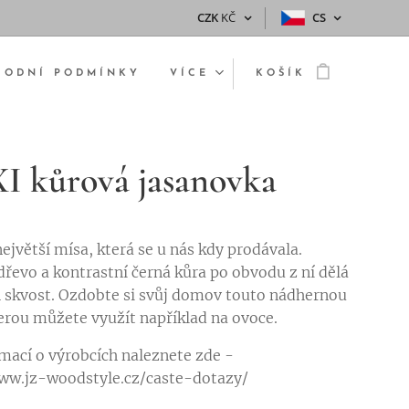
CZK
KČ
CS
HODNÍ PODMÍNKY
VÍCE
KOŠÍK
 kůrová jasanovka
ejvětší mísa, která se u nás kdy prodávala.
dřevo a kontrastní černá kůra po obvodu z ní dělá
 skvost. Ozdobte si svůj domov touto nádhernou
erou můžete využít například na ovoce.
rmací o výrobcích naleznete zde -
www.jz-woodstyle.cz/caste-dotazy/