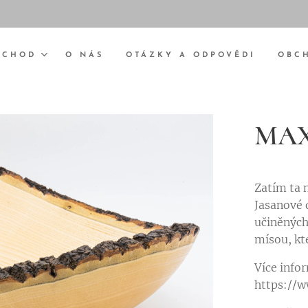
BCHOD
O NÁS
OTÁZKY A ODPOVĚDI
OBC
MAXI
Zatím ta n
Jasanové 
učiněných
mísou, kt
Více info
https://