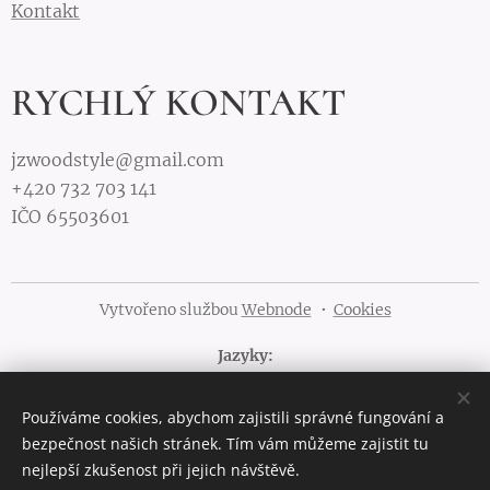
Kontakt
RYCHLÝ KONTAKT
jzwoodstyle@gmail.com
+420 732 703 141
IČO 65503601
Vytvořeno službou
Webnode
Cookies
Jazyky
Čeština
English
Používáme cookies, abychom zajistili správné fungování a
Měna
bezpečnost našich stránek. Tím vám můžeme zajistit tu
CZK Kč
EUR €
PLN zł
nejlepší zkušenost při jejich návštěvě.