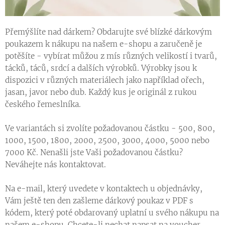
Přemýšlíte nad dárkem? Obdarujte své blízké dárkovým
poukazem k nákupu na našem e-shopu a zaručeně je
potěšíte - vybírat můžou z mís různých velikostí i tvarů,
tácků, táců, srdcí a dalších výrobků. Výrobky jsou k
dispozici v různých materiálech jako například ořech,
jasan, javor nebo dub. Každý kus je originál z rukou
českého řemeslníka.
Ve variantách si zvolíte požadovanou částku - 500, 800,
1000, 1500, 1800, 2000, 2500, 3000, 4000, 5000 nebo
7000 Kč. Nenašli jste Vaši požadovanou částku?
Neváhejte nás kontaktovat.
Na e-mail, který uvedete v kontaktech u objednávky,
Vám ještě ten den zašleme dárkový poukaz v PDF s
kódem, který poté obdarovaný uplatní u svého nákupu na
našem e-shopu. Chcete-li nechat napsat na voucher