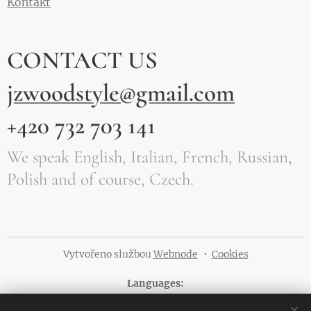
Kontakt
CONTACT US
jzwoodstyle@gmail.com
+420 732 703 141
We speak English, Italian, French, Russian,
Polish and of course, Czech.
Vytvořeno službou
Webnode
Cookies
Languages
Čeština
English