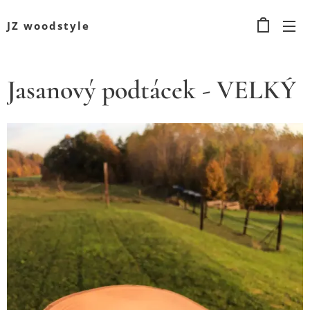
JZ woodstyle
Jasanový podtácek - VELKÝ